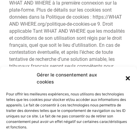
WHAT AND WHERE à la première connexion sur la
plate-forme. Plus de détails sur les cookies sont
données dans la Politique de cookies : https://WHAT
AND WHERE.org/politique-de-cookies-ue 9. Droit
applicable Tant WHAT AND WHERE que les modalités
et conditions de son utilisation sont régis par le droit
français, quel que soit le lieu d’utilisation. En cas de
contestation éventuelle, et après l’échec de toute
tentative de recherche d’une solution amiable, les
tribunaux français seront seuls compétents pour
connaître de ce litige.
Gérer le consentement aux
cookies
Pour offrir les meilleures expériences, nous utilisons des technologies
telles que les cookies pour stocker et/ou accéder aux informations des
appareils. Le fait de consentir à ces technologies nous permettra de
traiter des données telles que le comportement de navigation ou les ID
uniques sur ce site. Le fait de ne pas consentir ou de retirer son
F
I
T
consentement peut avoir un effet négatif sur certaines caractéristiques
a
n
i
et fonctions.
c
s
k
© 2023 What & Where. All rights reserved. br
Design By
e
t
t